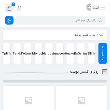
0
خانه
/ روتر و اکسس پوینت
Tplink
Tenda
Teltonika
Mikrotik
Mercusys
Innovers
Huawei
EnGenius
Dlink
روتر و اکسس پوینت