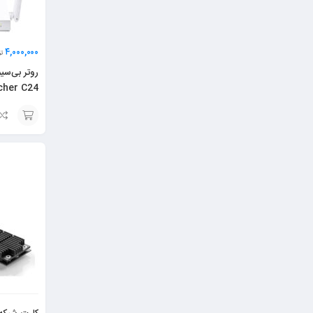
۴,۰۰۰,۰۰۰
ت
روتر بی‌سی
cher C24
افزودن
به
سبد