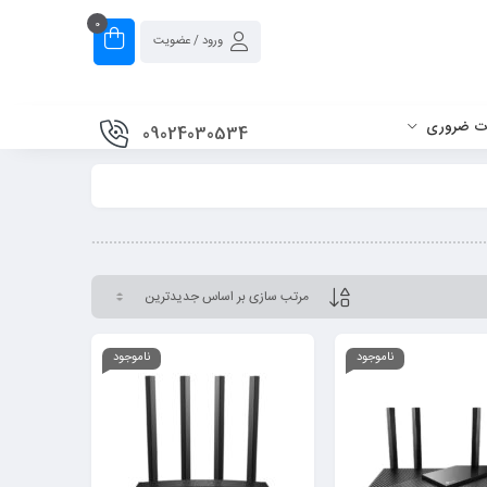
0
ورود / عضویت
ات ضروری
09024030534
ناموجود
ناموجود