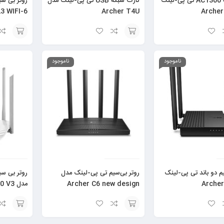
کارت شبکه AC1300 تی پی-لینک
کارت شبکه USB تی پی-لینک مدل
روتر بی س
3 WIFI-6
Archer T4U
افزودن
افزودن
به
به
ناموجود
ناموجود
سبد
سبد
م دو باند تی پی-لینک
روتر بی‌سیم تی پی-لینک مدل
روتر بی سی
Archer C6 new design
مدل Archer C60 V3
افزودن
افزودن