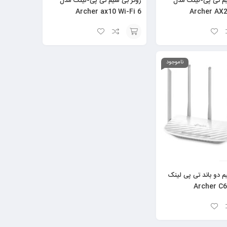
یم تی پی-لینک مدل
روتر بی سیم تی پی-لینک مدل
Archer ax10 Wi-Fi 6
Archer AX2
افزودن
به
ناموجود
سبد
م دو باند تی پی لینک