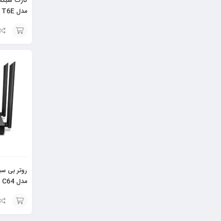
مدل Archer T6E
افزودن
به
سبد
روتر بی سی
مدل Archer C64
افزودن