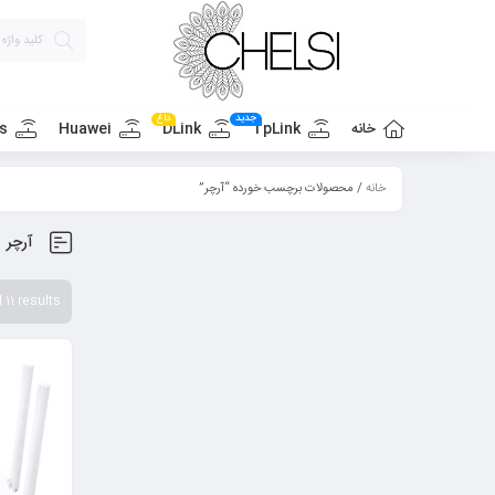
جدید
داغ
خانه
TpLink
DLink
Huawei
s
خانه
/ محصولات برچسب خورده “آرچر”
آرچر
 11 results