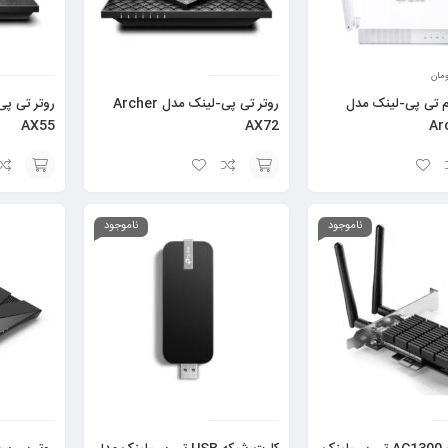
ومان
م تی پی-لینک مدل
روتر تی پی-لینک مدل Archer
AX55
AX72
Ar
افزودن
افزودن
به
به
ناموجود
ناموجود
سبد
سبد