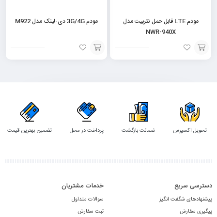
مودم LTE قابل حمل نتربیت مدل
مودم 3G/4G دی-لینک مدل M922
NWR-940X
افزودن
افزودن
به
به
سبد
سبد
تحویل اکسپرس
ضمانت بازگشت
پرداخت در محل
تضمین بهترین قیمت
دسترسی سریع
خدمات مشتریان
پیشنهادهای شگفت انگیز
سوالات متداول
پیگیری سفارش
ثبت سفارش