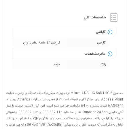
مشخصات کلی
گارانتی
گارانتی
گارانتی 24 ماهه الماس ایران
سایر مشخصات
رنگ
سفید
محصول Mikrotik RBLHG-5nD LHG 5 از تجهیزات میکروتیک یک دستگاه وایرلس با قابلیت
Access Point برای مراکز اداری کوچک است که از نسل جدید پردازنده Atheros پردازنده:
AR9344 با قدرت بیشتر و رم 64 مگابایت طراحی شده است. این آنتن اکسس پوینت با مدل
آنتن خارجیOutdoor 24.5dbi که از استاندارد IEEE 802.11a و IEEE 802.11n پشتیبانی
می کند را دارا می باشد. همچنین این دستگاه مناسب برای لینکهای PtP و استیشن می باشد.
شایان به ذکر است که سرعت انتقال این دستگاه 5GHz-54MBit/s-20dBm و که می تواند به