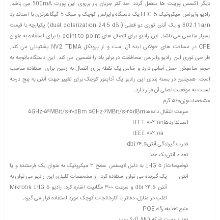
دیگر اکسس پوینت ها متصل گردد. حداکثر جریان بار برروی این پورت 500mA می باشد.
رادیو وایرلس میکروتیک LHG 5 یک دستگاه وایرلس کوچک و سبک 5 گیگاهرتزی با استاندارد
802.11a/n و یک آنتن توری دو قطبی (dual polarization 24.5 dBi) یکپارچه با قیمت
بسیار مناسبی می باشد. این رادیو برای اتصال های point to point یا برای استفاده به عنوان
CPE در مسافت های طولانی ایده آل است و از پروتکل NV2 TDMA پشتیبانی می کند.
طراحی توری این رادیو وایرلس محافظت در برابر باد را تضمین می کند. این دستگاه باتوجه به
حجم مناسبش حمل آسانی دارد و شامل یک نقطه برای اتصال به زمین برای استفاده مناسب
است. همچنین در بسته بندی این رادیو یک آداپتور کوچک برای تغییر جهت آنتن به پنج درجه
نسبت به موقعیت اصلی آن قرار دارد.
مشخصات
وزن
۵۶۰ گرم
سرعت انتقال داده‌ها
۵GHz-۵۴MBit/s-۲۰dBm ۵GHz-۶MBit/s-۲۵dBm
استانداردها
IEEE ۸۰۲.۱۱n
IEEE ۸۰۲.۱۱a
قدرت گیرندگی آنتن
۲۴.۵ dbi
تعداد آنتن
یک عدد
توضیحات
از LHG ۵ به دلیل لایسنس سطح ۳ میکروتیک به عنوان یک فرستنده و یا
آنتن
یک گیرنده می توان استفاده کرد. از مشخصات کلیدی این رادیو می توان به
آنتن ۲۴.۵ dbi و سرعت ۳۰۰ مگابیت اشاره کرد. رادیو Mikrotik LHG ۵
اغلب در منازل، دفاتر یا کارخانجات کوچک مورد استفاده قرار می گیرد.
منبع تغذیه
درگاه POE