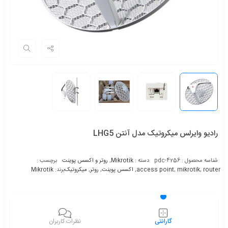
رادیو وایرلس میکروتیک مدل آنتن LHG5
شناسه محصول :
pdc-4256
دسته :
Mikrotik
,
روتر و اکسس پوینت
برچسب :
router
,
mikrotik
,
access point
,
اکسس پوینت
,
روتر
,
میکروتیک
برند:
Mikrotik
گارانتی
نظرات کاربران