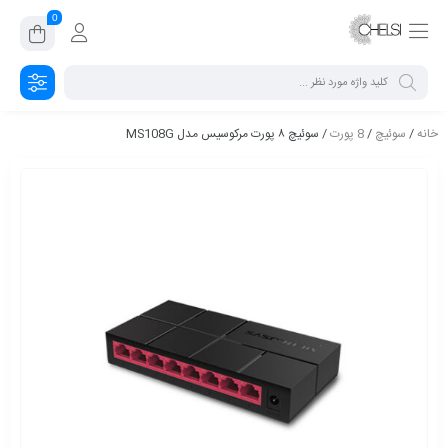
0
خانه
/
سوئیچ
/
8 پورت
/ سوئیچ ۸ پورت مرکوسیس مدل MS108G