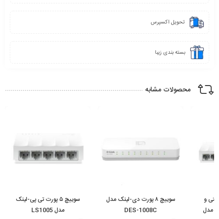
تحویل اکسپرس
بسته بندی زیبا
محصولات مشابه
یگابیتی و
سوییچ ۸ پورت دی-لینک مدل
سوییچ ۵ پورت تی پی-لینک
ک مدل
DES-1008C
مدل LS1005