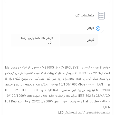
مشخصات کلی
گارانتی
گارانتی 36 ماهه پارس ارتباط
گارانتی
افزار
سوئیچ 8 پورت مرکوسیس (MERCUSYS) مدل MS108G محصولی از شرکت Mercusys
است، ابعاد 22 x 60.3 x 127 میلیمتر به بازار تجهیزات شبکه عرضه شده و با طراحی کوچک و
وزن بسیار سبکی که دارد، فضای زیادی را بر روی میز اشغال نمی کند. این سوئیچ شبکه دارای 8
پورت LAN با سرعت 10/100/1000Mbps بوده و از ویژگی auto-negotiation و auto-
MDI/MDIX نیز بهره می برد. این محصول با استاندارد های IEEE 802.3, IEEE 802.3u,
IEEE 802.3x CSMA/CD سازگار بوده و قابلیت انتقال دیتا با سرعت 10/100/1000Mbps
در حالت Half Duplex و همچنین با سرعت 20/200/2000Mbps در حالت Full Duplex
را دارد.
مشخصات
قابلیت‌های آداپتور شبکه
نشانگر LED