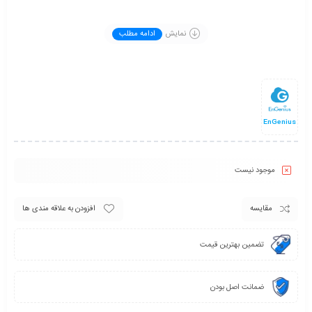
فرکانسی ۲.۴ گیگاهرتز حداکثر ۴۰۰ مگابیت بر ثانیه دیتا و در باند
نمایش
ادامه مطلب
فرکانسی ۵ گیگاهرتز حداکثر تا ۸۶۷ مگابیت بر ثانیه دیتا را منتقل
نماید. از دیگر ویژگی های این محصول می توان به بهره مندی از
استاندارد IP67 اشاره کرد که در برابر نفوذ آب و گرد و غبار مقاوم
شده و می توانید از آن با خیالی آسوده در فضا های خارجی نیز
استفاده نمایید.
EnGenius
موجود نیست
مقایسه
افزودن به علاقه مندی ها
تضمین بهترین قیمت
ضمانت اصل بودن