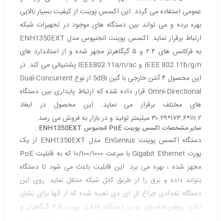
عمومی استفاده می گردد. این اکسس پوینت از کیفیت بسیار بالایی
بهره برده و می تواند بین دستگاه های موجود در تجهیزات شبکه
ارتباط برقرار نماید. اکسس پوینت انجنیوس مدل ENH1350EXT
به فرکانس های ۲.۴ و ۵ گیگاهرتز مجهز شده و از استاندارد های
IEEE 802.11b/g/n و IEEE802.11a/n/ac پشتیبانی می کند. در
این محصول ۴ آنتن خارجی با گین 5dBi از نوع Dual-Concurrent
Omni-Directional قرار داده شده که ارتباط پایداری بین دستگاه
های مختلف برقرار می نماید. این محصول در ابعاد
۱۱۱.۲*۱۷۳.۶*۳۰.۲۹ میلیمتر تولید و در بازار به فروش می رسد.
سایر مشخصات اکسس پوینت PoE انجنیوس ENH1350EXT :
دستگاه اکسس پوینت EnGenius مدل ENH1350EXT از یک
پورت Gigabit Ethernet با سرعت ۱۰/۱۰۰/۱۰۰۰ که به قابلیت PoE
مجهز شده ، بهره می برد. این قابلیت باعث می شود تا دستگاه
بتواند داده و برق را از طریق کابل شبکه منتقل نماید. روی این
دستگاه تعدادی چراغ ال ای دی تعبیه شده که از آنها برای نشان
دادن روشن/خاموش بودن دستگاه، LAN، پورت ۲.۵ گیگاهرتز و
پورت ۵ گیگاهرتز استفاده می گردد. این دستگاه می تواند در باند