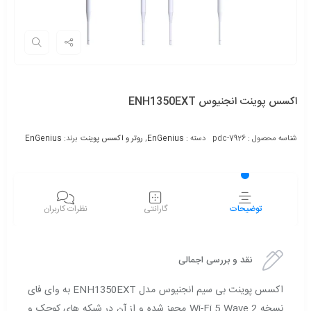
اکسس پوینت انجنیوس ENH1350EXT
شناسه محصول :
pdc-7926
دسته :
EnGenius
,
روتر و اکسس پوینت
برند:
EnGenius
توضیحات
گارانتی
نظرات کاربران
نقد و بررسی اجمالی
اکسس پوینت بی سیم انجنیوس مدل ENH1350EXT به وای فای
نسخه Wi-Fi 5 Wave 2 مجهز شده و از آن در شبکه های کوچک و