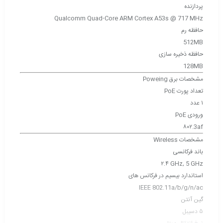
پردازنده
Qualcomm Quad-Core ARM Cortex A53s @ 717 MHz
حافظه رم
512MB
حافظه ذخیره سازی
128MB
مشخصات برق Poweing
تعداد پورت PoE
۱ عدد
ورودی PoE
۸۰۲.3af
مشخصات Wireless
باند فرکانسی
۲.۴ GHz, 5 GHz
استاندارد بیسیم در فرکانس های
IEEE 802.11a/b/g/n/ac
گین آنتن
۵ دسیبل