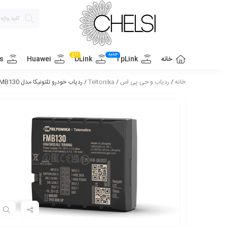
جدید
داغ
خانه
TpLink
DLink
Huawei
s
خانه
/
ردیاب و جی پی اس
/
Teltonika
/ ردیاب خودرو تلتونیکا مدل FMB130