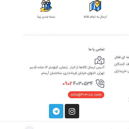
ارسال به تمام نقاط
بسته بندی زیبا
تماس با ما
ه ای فعال
ف کنندگان
آدرس ارسال کالاها از انبار : زنجان، کیلومتر 16 جاده قدیم
 خریداران
تهران، انتهای خیابان فرمانداری، ساختمان آرسام
0902
4030534
info@4030co.com