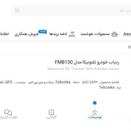
جدید
Asu
محصولات هوشمند
فروش همکاری
ادامه برندها
اطلاع
ردیاب خودرو تلتونیکا مدل FMB130
Advanced 2G Tracker With Flexible Inputs
شناسه محصول :
pdc-7593
دسته :
Teltonika
,
ردیاب و جی پی اس
برچسب :
GPS
,
تلتو
برند:
Teltonika
توضیحات
گارانتی
نظرات کاربران