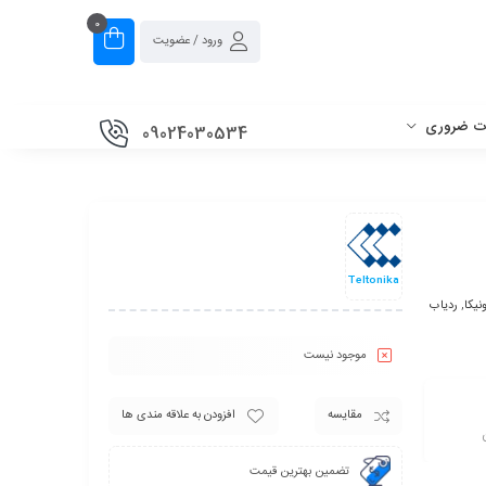
0
ورود / عضویت
ات ضروری
09024030534
Teltonika
نیکا
,
ردیاب
موجود نیست
مقایسه
افزودن به علاقه مندی ها
تضمین بهترین قیمت