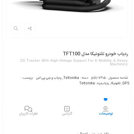
ردیاب خودرو تلتونیکا مدل TFT100
2G Tracker With High-Voltage Support For E-Mobility & Heavy
Machinery
شناسه محصول :
pdc-7615
دسته :
Teltonika
,
ردیاب و جی پی اس
برچسب :
GPS
,
تلتونیکا
,
ردیاب
برند:
Teltonika
توضیحات
گارانتی
نظرات کاربران