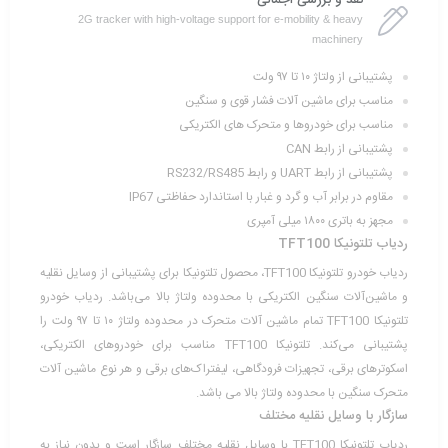
نقد و بررسی اجمالی
2G tracker with high-voltage support for e-mobility & heavy
machinery
پشتیبانی از ولتاژ ۱۰ تا ۹۷ ولت
مناسب برای ماشین آلات فشار قوی و سنگین
مناسب برای خودروها و متحرک های الکتریکی
پشتیبانی از رابط CAN
پشتیبانی از رابط UART و رابط RS232/RS485
مقاوم در برابر آب و گرد و غبار با استاندارد حفاظتی IP67
مجهز به باتری ۱۸۰۰ میلی آمپری
ر‌دیاب تلتونیکا TFT100
ردیاب خودرو تلتونیکا TFT100، محصول تلتونیکا برای پشتیبانی از وسایل نقلیه
و ماشین‌آلات سنگین الکتریکی با محدوده ولتاژ بالا می‌باشد. ردیاب خودرو
تلتونیکا TFT100 تمام ماشین آلات متحرک در محدوده ولتاژ ۱۰ تا ۹۷ ولت را
پشتیبانی می‌کند. تلتونیکا TFT100 مناسب برای خودروهای الکتریکی،
اسکوترهای برقی، تجهیزات فرودگاهی، لیفتراک‌های برقی و هر نوع ماشین آلات
متحرک سنگین با محدوده ولتاژ بالا می باشد.
سازگار با وسایل نقلیه مختلف
ردیاب تلتونیکا TFT100 با وسایل نقلیه مختلف سازگار است و بدون نیاز به