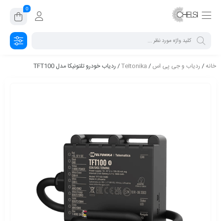
0
خانه
/
ردیاب و جی پی اس
/
Teltonika
/ ردیاب خودرو تلتونیکا مدل TFT100