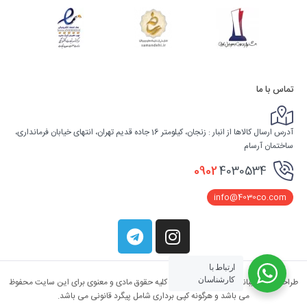
تماس با ما
آدرس ارسال کالاها از انبار : زنجان، کیلومتر 16 جاده قدیم تهران، انتهای خیابان فرمانداری،
ساختمان آرسام
0902
4030534
info@4030co.com
ارتباط با
کارشناسان
طراحی و پشتیبانی از
شرکت آریو پارس
| کلیه حقوق مادی و معنوی برای این سایت محفوظ
می باشد و هرگونه کپی برداری شامل پیگرد قانونی می باشد.