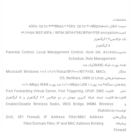
مشخصات
سرعت انتقال داده‌ها
۵GHz: Up to ۴۳۳Mbps ۲.۴GHz: Up to ۳۰۰Mbps
امنیت
۶۴/۱۲۸bit WEP,WPA / WPA۲,WPA-PSK/WPA۲-PSK encryption
باند فرکانسی
۲.۴ گیگاهرتز
۵ گیگاهرتز
مدیریت
Parental Control, Local Management Control, Host list, Access
Schedule, Rule Management
تعداد پورت شبکه (WAN)
یک عدد
سازگار با
Microsoft Windows ۱۰/۸.۱/۸/۷/Vista/XP/۲۰۰۰/NT/۹۸SE, MAC
سیستم‌عامل‌های
OS, NetWare, UNIX or Linux
رابط‌های دستگاه
۴ عدد پورت ۱۰/۱۰۰Mbps LAN ۱ عدد پورت ۱۰/۱۰۰Mbps WAN
سایر
قابلیت Port Forwarding Virtual Server, Port Triggering, UPnP, DMZ
قابلیت‌ها
قابلیت ایجاد شبکه کاربری مهمان در دو فرکانس ۲.۴ گیگاهرتز و ۵ گیگاهرتز
و
Enable/Disable Wireless Radio, WDS Bridge, WMM, Wireless
توضیحات
Statistics
ویژگی‌های
DoS, SPI Firewall, IP Address Filter/MAC Address
پیشرفته
Filter/Domain Filter, IP and MAC Address Binding
Firewall