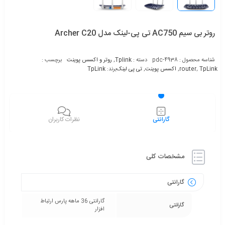
روتر بی سیم AC750 تی پی-لینک مدل Archer C20
شناسه محصول :
pdc-4938
دسته :
Tplink
,
روتر و اکسس پوینت
برچسب :
TpLink
,
router
,
اکسس پوینت
,
تی پی لینک
برند:
TpLink
گارانتی
نظرات کاربران
مشخصات کلی
گارانتی
گارانتی 36 ماهه پارس ارتباط
گارانتی
افزار