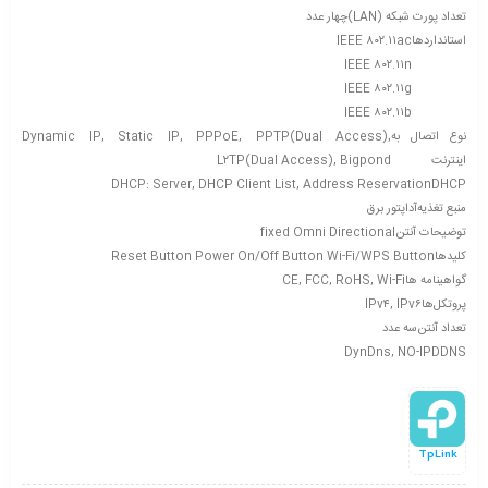
تعداد پورت شبکه (LAN)
چهار عدد
استانداردها
IEEE ۸۰۲.۱۱ac
IEEE ۸۰۲.۱۱n
IEEE ۸۰۲.۱۱g
IEEE ۸۰۲.۱۱b
نوع اتصال به
Dynamic IP, Static IP, PPPoE, PPTP(Dual Access),
اینترنت
L۲TP(Dual Access), Bigpond
DHCP: Server, DHCP Client List, Address Reservation
DHCP
منبع تغذیه
آداپتور برق
توضیحات آنتن
fixed Omni Directional
کلیدها
Reset Button Power On/Off Button Wi-Fi/WPS Button
گواهینامه‌ ها
CE, FCC, RoHS, Wi-Fi
پروتکل‌ها
IPv۴, IPv۶
تعداد آنتن
سه عدد
DynDns, NO-IP
DDNS
TpLink