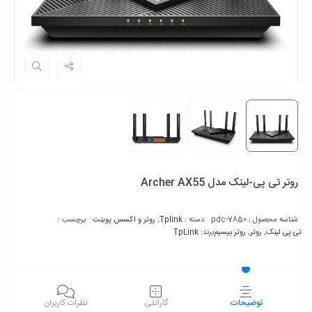
روتر تی پی-لینک مدل Archer AX55
شناسه محصول :
pdc-7850
دسته :
Tplink
,
روتر و اکسس پوینت
برچسب :
تی پی لینک
,
روتر
,
روتر بیسیم
برند:
TpLink
توضیحات
گارانتی
نظرات کاربران