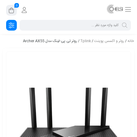
0
خانه
/
روتر و اکسس پوینت
/
Tplink
/ روتر تی پی-لینک مدل Archer AX55