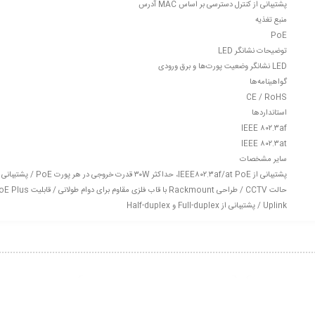
پشتیبانی از کنترل دسترسی بر اساس MAC آدرس
منبع تغذیه
PoE
توضیحات نشانگر LED
LED نشانگر وضعیت پورت‌ها و برق ورودی
گواهینامه‌‌ها
CE / RoHS
استانداردها
IEEE ۸۰۲.۳af
IEEE ۸۰۲.۳at
سایر مشخصات
Uplink / پشتیبانی از Full-duplex و Half-duplex