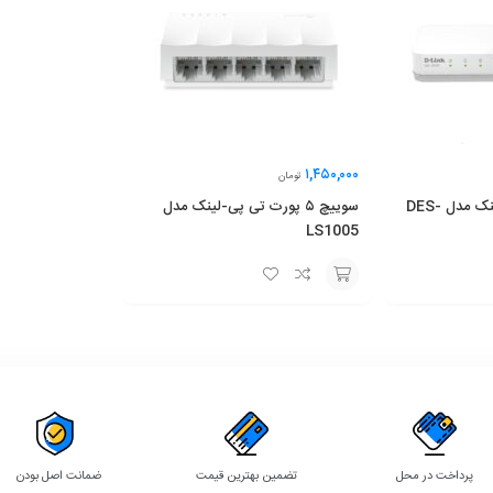
۱,۴۵۰,۰۰۰
تومان
سوییچ ۸ پورت دی-لینک مدل DES-
سوییچ ۵ پورت تی پی-لینک مدل
LS1005
افزودن
به
سبد
پرداخت در محل
تضمین بهترین قیمت
ضمانت اصل بودن