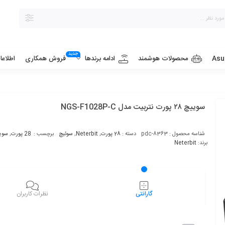
جدید
Asu
محصولات هوشمند
فروش همکاری
ادامه برندها
اطلاع
سوییچ ۲۸ پورت نتربیت مدل NGS-F1028P-C
شناسه محصول :
pdc-8363
دسته :
28 پورت
,
Neterbit
,
سوئیچ
برچسب :
28 پورت
,
سوی
برند:
Neterbit
گارانتی
نظرات کاربران