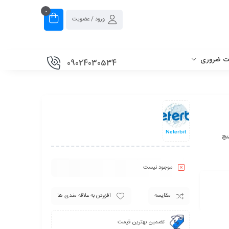
0
ورود / عضویت
ات ضروری
09024030534
Neterbit
یچ
موجود نیست
مقایسه
افزودن به علاقه مندی ها
تضمین بهترین قیمت