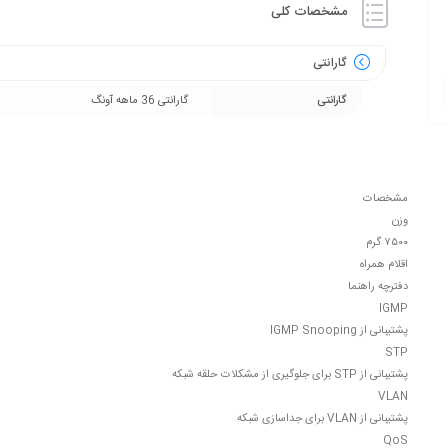
مشخصات کلی
گارانتی
گارانتی
گارانتی 36 ماهه آونگ
مشخصات
وزن
۷۵۰۰ گرم
اقلام همراه
دفترچه‌ راهنما
IGMP
پشتیبانی از IGMP Snooping
STP
پشتیبانی از STP برای جلوگیری از مشکلات حلقه‌ شبکه
VLAN
پشتیبانی از VLAN برای جداسازی شبکه
QoS