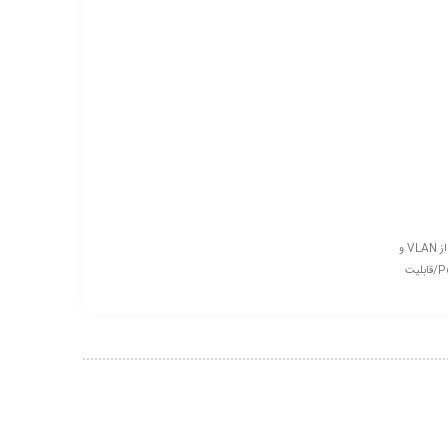
پشتیبانی از IEEE۸۰۲.۳af/at PoE، حداکثر ۳۰W قدرت خروجی در هر پورت PoE / پشتیبانی از VLAN و
حالت CCTV / طراحی Rackmount با قاب فلزی مقاوم برای دوام طولانی / قابلیت PoE Plus/قابلیت