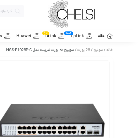
جدید
داغ
خانه
TpLink
DLink
Huawei
s
خانه
/
سوئیچ
/
28 پورت
/ سوییچ ۲۸ پورت نتربیت مدل NGS-F1028P-C