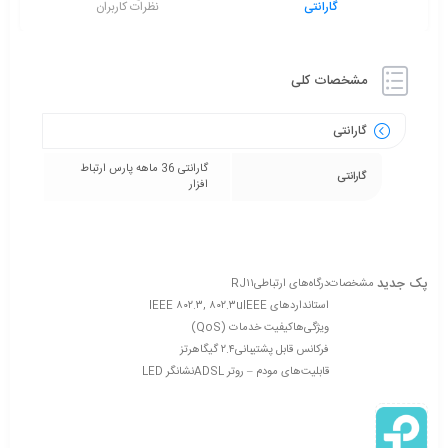
گارانتی
نظرات کاربران
مشخصات کلی
گارانتی
گارانتی 36 ماهه پارس ارتباط
گارانتی
افزار
پک جدید
مشخصات
درگاه‌های ارتباطی
RJ۱۱
استانداردهای IEEE
IEEE ۸۰۲.۳, ۸۰۲.۳u
ویژگی‌ها
کیفیت خدمات (QoS)
فرکانس قابل پشتیبانی
۲.۴ گیگاهرتز
قابلیت‌های مودم – روتر ADSL
نشانگر LED