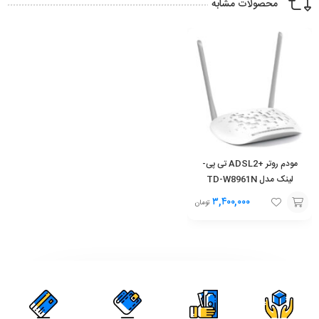
محصولات مشابه
مودم روتر +ADSL2 تی پی-
لینک مدل TD-W8961N
۳,۴۰۰,۰۰۰
تومان
افزودن
به
سبد