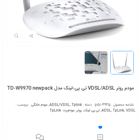
مودم روتر VDSL/ADSL تی پی-لینک مدل TD-W9970 newpack
شناسه محصول :
pdc-4945
دسته :
Tplink
,
ADSL/VDSL
,
مودم خانگی
برچسب :
VDSL
,
TpLink
,
ADSL
,
تی پی لینک
,
روتر
,
مودم
برند:
TpLink